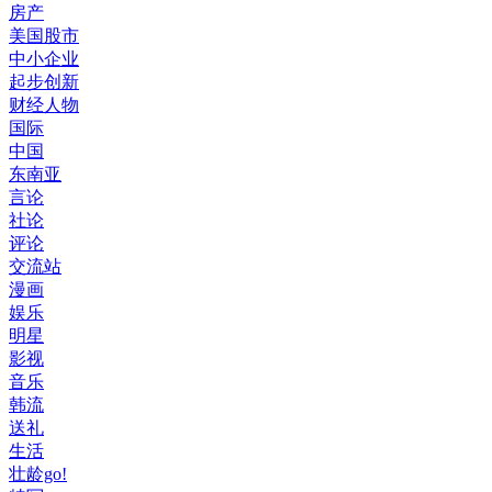
房产
美国股市
中小企业
起步创新
财经人物
国际
中国
东南亚
言论
社论
评论
交流站
漫画
娱乐
明星
影视
音乐
韩流
送礼
生活
壮龄go!