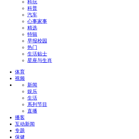
科玩
科普
汽车
心事家事
精选
特辑
早报校园
热门
生活贴士
星座与生肖
体育
视频
新闻
娱乐
生活
系列节目
直播
播客
互动新闻
专题
保健