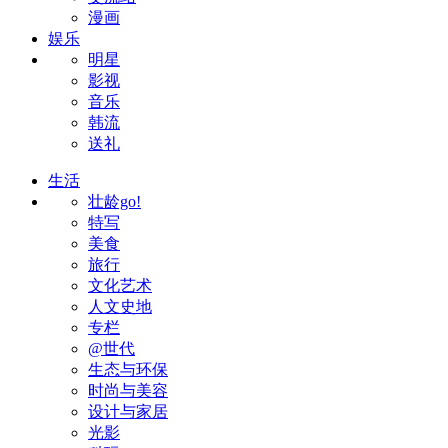
漫画
娱乐
明星
影视
音乐
韩流
送礼
生活
壮龄go!
特写
美食
旅行
文化艺术
人文史地
专栏
@世代
生态与环保
时尚与美容
设计与家居
光影