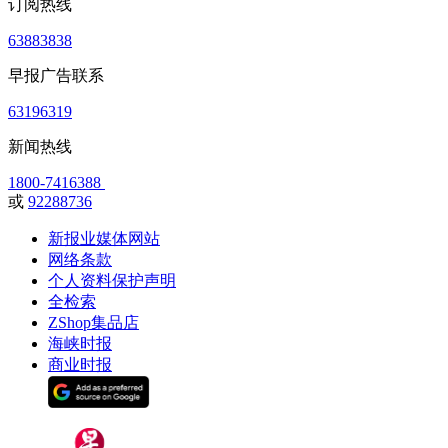
订阅热线
63883838
早报广告联系
63196319
新闻热线
1800-7416388
或
92288736
新报业媒体网站
网络条款
个人资料保护声明
全检索
ZShop集品店
海峡时报
商业时报