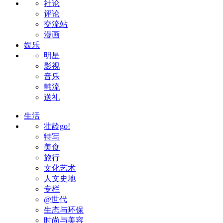
社论
评论
交流站
漫画
娱乐
明星
影视
音乐
韩流
送礼
生活
壮龄go!
特写
美食
旅行
文化艺术
人文史地
专栏
@世代
生态与环保
时尚与美容