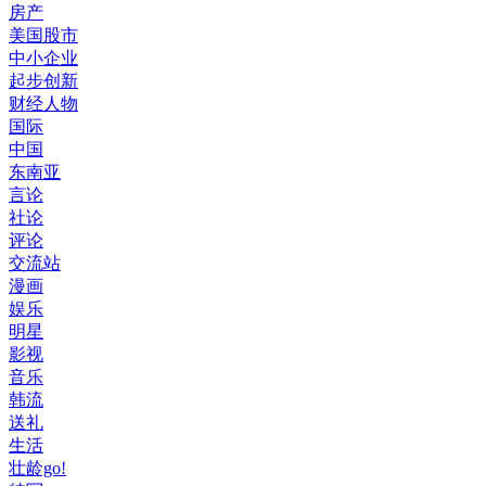
房产
美国股市
中小企业
起步创新
财经人物
国际
中国
东南亚
言论
社论
评论
交流站
漫画
娱乐
明星
影视
音乐
韩流
送礼
生活
壮龄go!