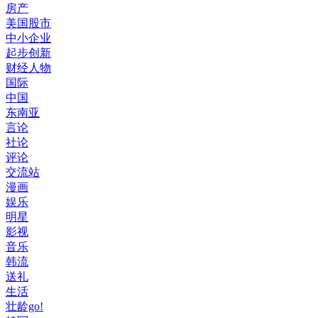
房产
美国股市
中小企业
起步创新
财经人物
国际
中国
东南亚
言论
社论
评论
交流站
漫画
娱乐
明星
影视
音乐
韩流
送礼
生活
壮龄go!