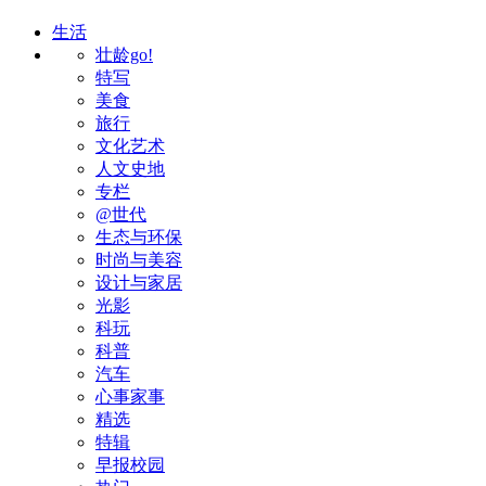
生活
壮龄go!
特写
美食
旅行
文化艺术
人文史地
专栏
@世代
生态与环保
时尚与美容
设计与家居
光影
科玩
科普
汽车
心事家事
精选
特辑
早报校园