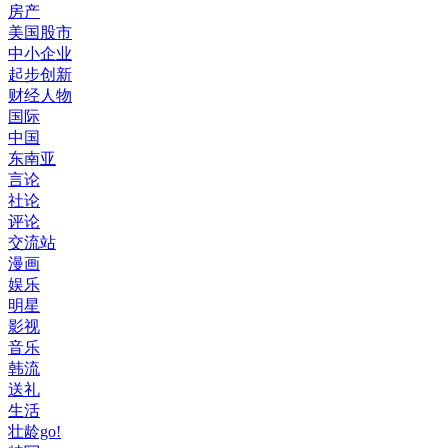
房产
美国股市
中小企业
起步创新
财经人物
国际
中国
东南亚
言论
社论
评论
交流站
漫画
娱乐
明星
影视
音乐
韩流
送礼
生活
壮龄go!