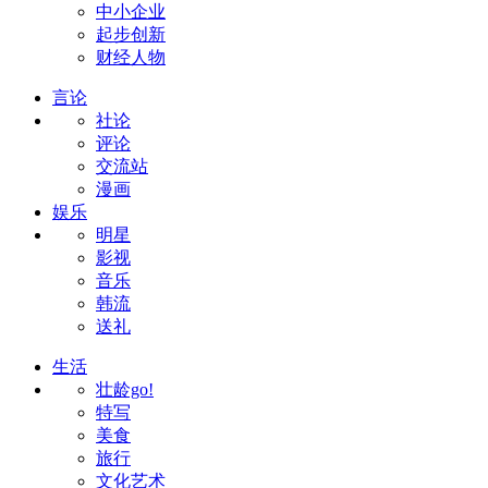
中小企业
起步创新
财经人物
言论
社论
评论
交流站
漫画
娱乐
明星
影视
音乐
韩流
送礼
生活
壮龄go!
特写
美食
旅行
文化艺术