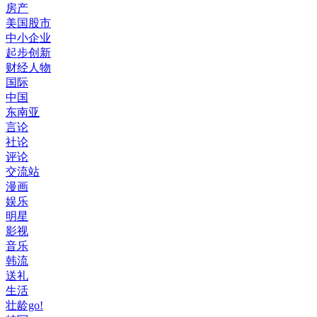
房产
美国股市
中小企业
起步创新
财经人物
国际
中国
东南亚
言论
社论
评论
交流站
漫画
娱乐
明星
影视
音乐
韩流
送礼
生活
壮龄go!