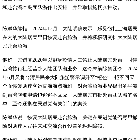
和赴台湾本岛团队游作出安排，并采取措施切实推动。
陈斌华续指，2024年12月，大陆明确表示，乐见包括上海居民
在内的大陆居民早日恢复赴台旅游，并将积极研究扩大大陆居
民赴台旅游。
他称，民进党2020年以冠病疫情为由禁止大陆居民赴台，叫停
台湾旅行社经营赴大陆团队游业务，迄今未解除禁团令；2024
年6月又将台湾居民来大陆旅游警示调升至“橙色”，拒不回应
全面恢复两岸客运直航航点航班；对台湾旅游业界提出的平潭
到台湾包船申请也迟迟不回应，大陆居民首批赴台团队游的名
单，至今还搁在民进党有关部门的案头。
陈斌华说，恢复大陆居民赴台旅游，关键在民进党能否尽早撤
除对两岸人员往来和交流合作设置的种种障碍。
他还说，大陆不反对恢复两岸制度性协商，但协商总归要有基