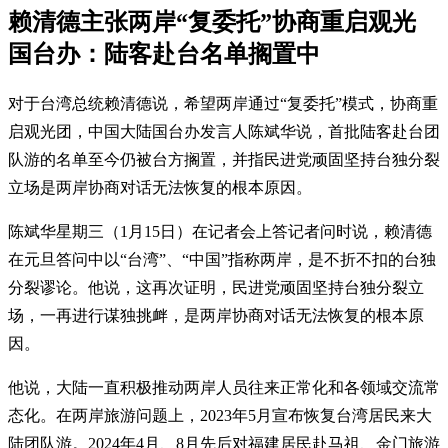
赖清德主张两岸“复委托”协商重启观光
国台办：陆客赴台名单搁置中
对于台湾总统赖清德说，希望两岸通过“复委托”模式，协商重
启观光团，中国大陆国台办发言人陈斌华说，首批陆客赴台团
队游的名单至今仍被台方搁置，并指民进党顽固坚持台独分裂
立场是两岸协商对话无法恢复的根本原因。
陈斌华星期三（1月15日）在记者会上答记者问时说，赖清德
在元旦答问中以“台湾”、“中国”指称两岸，是不折不扣的台独
分裂谬论。他说，这再次证明，民进党顽固坚持台独分裂立
场，一再进行谋独挑衅，是两岸协商对话无法恢复的根本原
因。
他说，大陆一直积极推动两岸人员往来正常化和各领域交流常
态化。在两岸旅游问题上，2023年5月宣布恢复台湾居民来大
陆团队游。2024年4月、8月先后对福建居民赴马祖、金门旅游