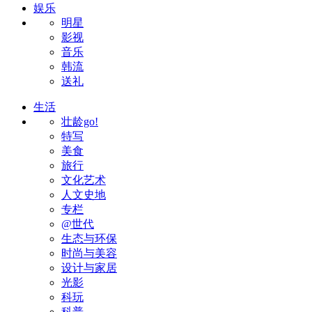
娱乐
明星
影视
音乐
韩流
送礼
生活
壮龄go!
特写
美食
旅行
文化艺术
人文史地
专栏
@世代
生态与环保
时尚与美容
设计与家居
光影
科玩
科普