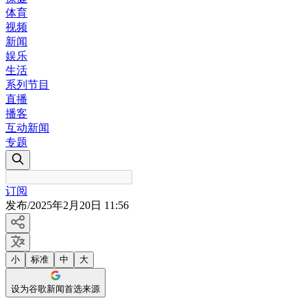
体育
视频
新闻
娱乐
生活
系列节目
直播
播客
互动新闻
专题
订阅
发布
/
2025年2月20日 11:56
小
标准
中
大
设为谷歌新闻首选来源