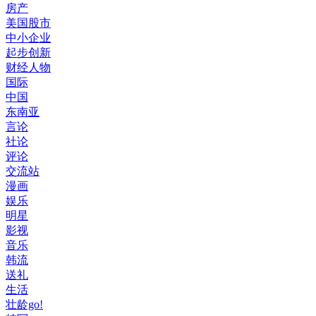
房产
美国股市
中小企业
起步创新
财经人物
国际
中国
东南亚
言论
社论
评论
交流站
漫画
娱乐
明星
影视
音乐
韩流
送礼
生活
壮龄go!