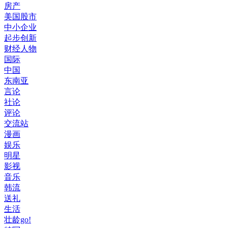
房产
美国股市
中小企业
起步创新
财经人物
国际
中国
东南亚
言论
社论
评论
交流站
漫画
娱乐
明星
影视
音乐
韩流
送礼
生活
壮龄go!