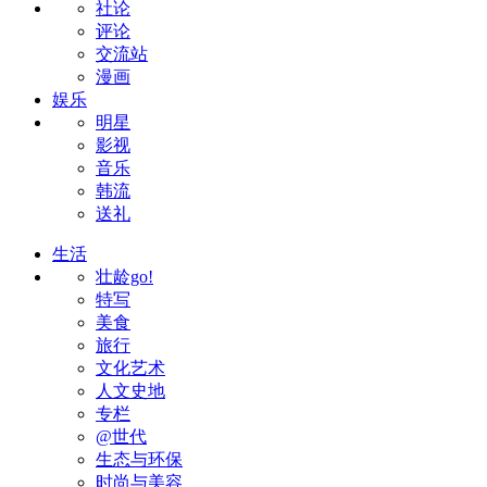
社论
评论
交流站
漫画
娱乐
明星
影视
音乐
韩流
送礼
生活
壮龄go!
特写
美食
旅行
文化艺术
人文史地
专栏
@世代
生态与环保
时尚与美容