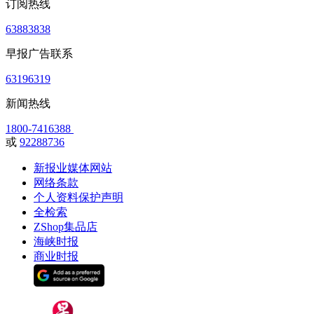
订阅热线
63883838
早报广告联系
63196319
新闻热线
1800-7416388
或
92288736
新报业媒体网站
网络条款
个人资料保护声明
全检索
ZShop集品店
海峡时报
商业时报