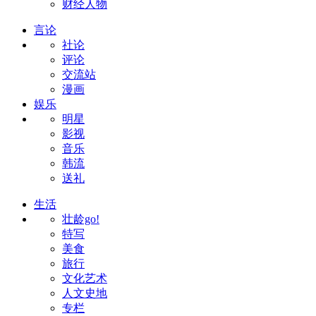
财经人物
言论
社论
评论
交流站
漫画
娱乐
明星
影视
音乐
韩流
送礼
生活
壮龄go!
特写
美食
旅行
文化艺术
人文史地
专栏