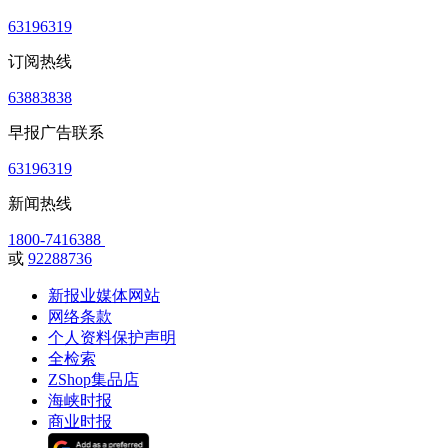
63196319
订阅热线
63883838
早报广告联系
63196319
新闻热线
1800-7416388
或
92288736
新报业媒体网站
网络条款
个人资料保护声明
全检索
ZShop集品店
海峡时报
商业时报