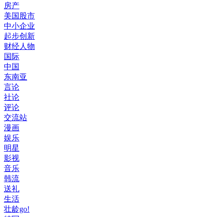
房产
美国股市
中小企业
起步创新
财经人物
国际
中国
东南亚
言论
社论
评论
交流站
漫画
娱乐
明星
影视
音乐
韩流
送礼
生活
壮龄go!