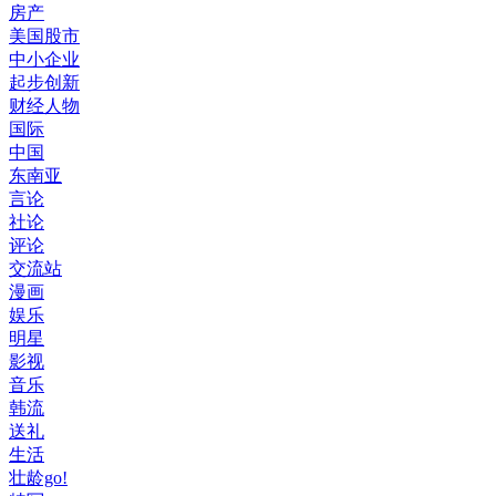
房产
美国股市
中小企业
起步创新
财经人物
国际
中国
东南亚
言论
社论
评论
交流站
漫画
娱乐
明星
影视
音乐
韩流
送礼
生活
壮龄go!