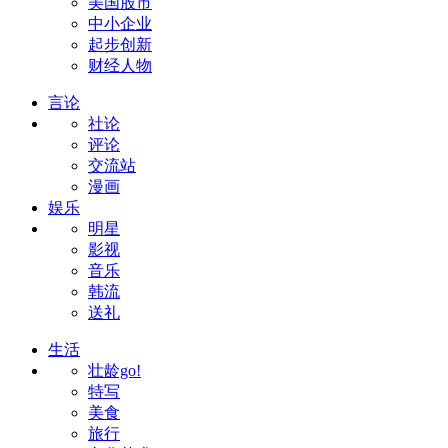
美国股市
中小企业
起步创新
财经人物
言论
社论
评论
交流站
漫画
娱乐
明星
影视
音乐
韩流
送礼
生活
壮龄go!
特写
美食
旅行