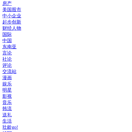
房产
美国股市
中小企业
起步创新
财经人物
国际
中国
东南亚
言论
社论
评论
交流站
漫画
娱乐
明星
影视
音乐
韩流
送礼
生活
壮龄go!