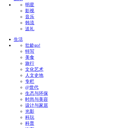
明星
影视
音乐
韩流
送礼
生活
壮龄go!
特写
美食
旅行
文化艺术
人文史地
专栏
@世代
生态与环保
时尚与美容
设计与家居
光影
科玩
科普