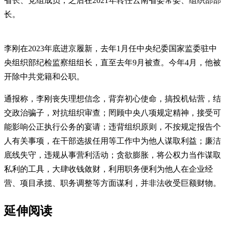
省长、党组成员，之后在2021年转任云南省委常委、组织部部
长。
李刚在2023年底进京履新，去年1月任中央纪委国家监委驻中
央组织部纪检监察组组长，直至去年9月被查。今年4月，他被
开除中共党籍和公职。
通报称，李刚丧失理想信念，背弃初心使命，搞投机钻营，结
交政治骗子，对抗组织审查；罔顾中央八项规定精神，接受可
能影响公正执行公务的宴请；违背组织原则，不按规定报告个
人有关事项，在干部选拔任用等工作中为他人谋取利益；廉洁
底线失守，违规从事营利活动；贪欲膨胀，将公权力当作谋取
私利的工具，大肆收钱敛财，利用职务便利为他人在企业经
营、项目承揽、职务调整等方面谋利，并非法收受巨额财物。
延伸阅读