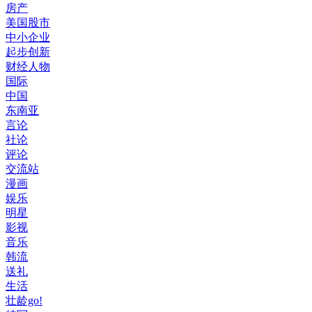
房产
美国股市
中小企业
起步创新
财经人物
国际
中国
东南亚
言论
社论
评论
交流站
漫画
娱乐
明星
影视
音乐
韩流
送礼
生活
壮龄go!