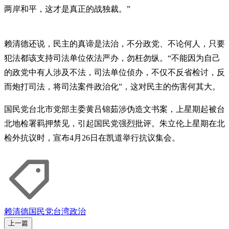
两岸和平，这才是真正的战独裁。”
赖清德还说，民主的真谛是法治，不分政党、不论何人，只要
犯法都该支持司法单位依法严办，勿枉勿纵。“不能因为自己
的政党中有人涉及不法，司法单位侦办，不仅不反省检讨，反
而炮打司法，将司法案件政治化”，这对民主的伤害何其大。
国民党台北市党部主委黄吕锦茹涉伪造文书案，上星期起被台
北地检署羁押禁见，引起国民党强烈批评。朱立伦上星期在北
检外抗议时，宣布4月26日在凯道举行抗议集会。
赖清德
国民党
台湾政治
上一篇