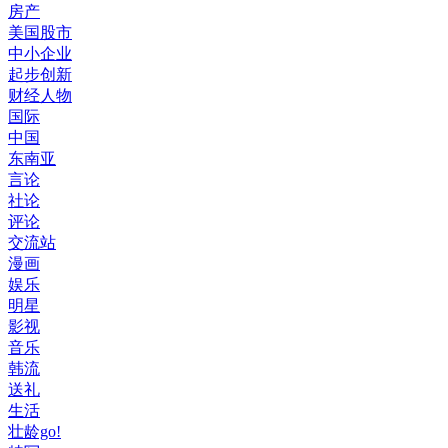
房产
美国股市
中小企业
起步创新
财经人物
国际
中国
东南亚
言论
社论
评论
交流站
漫画
娱乐
明星
影视
音乐
韩流
送礼
生活
壮龄go!