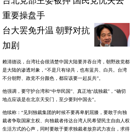
台北党部主委被押 国民党忧失去
重要操盘手
台大罢免升温 朝野对抗
加剧
赖清德说，台湾社会很清楚中国大陆要并吞台湾，朝野政党都
是大陆的渗透对象，“不是只有绿共，也有蓝共、白共。台湾
不分朝野、政党不分颜色，都应该要一起反共”。
他强调，要守护台湾和“中华民国”、真正地“战独裁”，“确切
地点应该是在北京天安门，至少要到中国去”。
他续称：“见到独裁集团的时候不要再卑躬屈膝，要敢于向独
裁者争取国家主权、向独裁者传达台湾人民希望民主自由人权
生活方式的心声，同时要敢于要求独裁者放弃武力攻台，求得