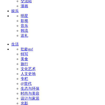
交流站
漫画
娱乐
明星
影视
音乐
韩流
送礼
生活
壮龄go!
特写
美食
旅行
文化艺术
人文史地
专栏
@世代
生态与环保
时尚与美容
设计与家居
光影