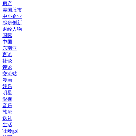
房产
美国股市
中小企业
起步创新
财经人物
国际
中国
东南亚
言论
社论
评论
交流站
漫画
娱乐
明星
影视
音乐
韩流
送礼
生活
壮龄go!