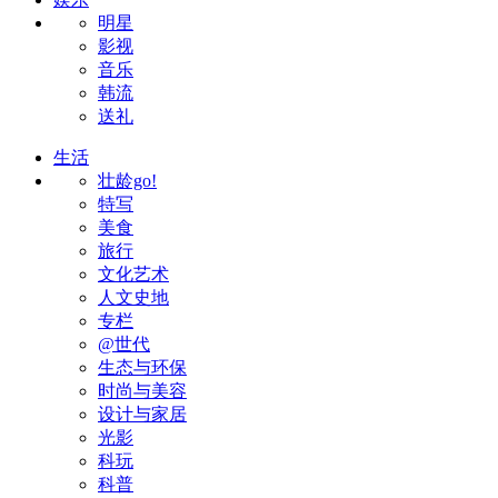
明星
影视
音乐
韩流
送礼
生活
壮龄go!
特写
美食
旅行
文化艺术
人文史地
专栏
@世代
生态与环保
时尚与美容
设计与家居
光影
科玩
科普