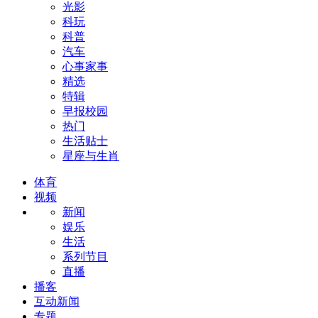
光影
科玩
科普
汽车
心事家事
精选
特辑
早报校园
热门
生活贴士
星座与生肖
体育
视频
新闻
娱乐
生活
系列节目
直播
播客
互动新闻
专题