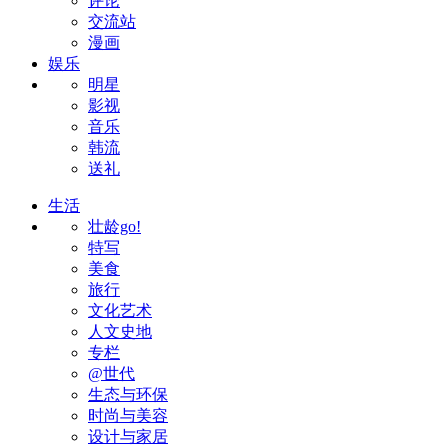
评论
交流站
漫画
娱乐
明星
影视
音乐
韩流
送礼
生活
壮龄go!
特写
美食
旅行
文化艺术
人文史地
专栏
@世代
生态与环保
时尚与美容
设计与家居