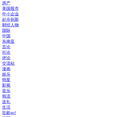
房产
美国股市
中小企业
起步创新
财经人物
国际
中国
东南亚
言论
社论
评论
交流站
漫画
娱乐
明星
影视
音乐
韩流
送礼
生活
壮龄go!