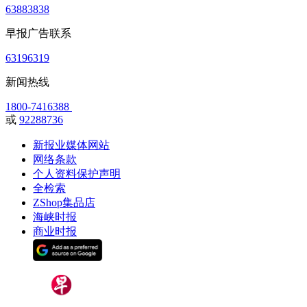
63883838
早报广告联系
63196319
新闻热线
1800-7416388
或
92288736
新报业媒体网站
网络条款
个人资料保护声明
全检索
ZShop集品店
海峡时报
商业时报