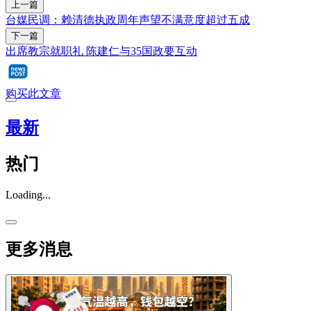
上一篇
台媒民调：赖清德执政周年声望不满意度超过五成
下一篇
出席教宗就职礼 陈建仁与35国政要互动
购买此文章
最新
热门
Loading...
更多消息