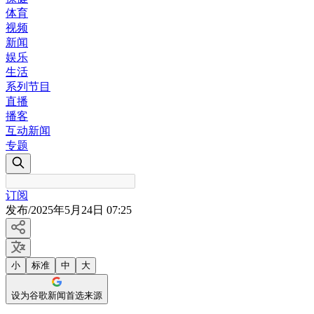
体育
视频
新闻
娱乐
生活
系列节目
直播
播客
互动新闻
专题
订阅
发布
/
2025年5月24日 07:25
小
标准
中
大
设为谷歌新闻首选来源