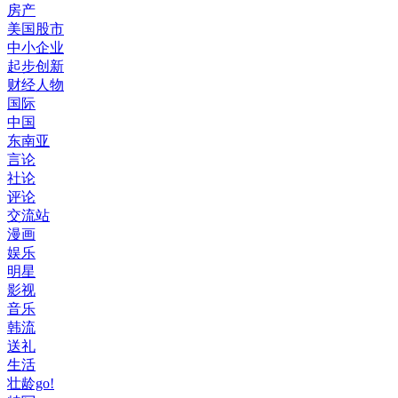
房产
美国股市
中小企业
起步创新
财经人物
国际
中国
东南亚
言论
社论
评论
交流站
漫画
娱乐
明星
影视
音乐
韩流
送礼
生活
壮龄go!