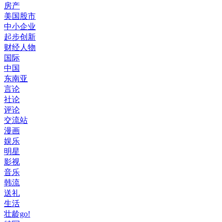
房产
美国股市
中小企业
起步创新
财经人物
国际
中国
东南亚
言论
社论
评论
交流站
漫画
娱乐
明星
影视
音乐
韩流
送礼
生活
壮龄go!