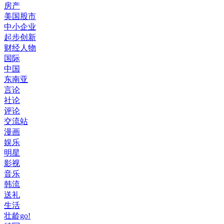
房产
美国股市
中小企业
起步创新
财经人物
国际
中国
东南亚
言论
社论
评论
交流站
漫画
娱乐
明星
影视
音乐
韩流
送礼
生活
壮龄go!