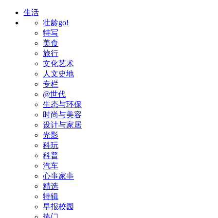
生活
壮龄go!
特写
美食
旅行
文化艺术
人文史地
专栏
@世代
生态与环保
时尚与美容
设计与家居
光影
科玩
科普
汽车
心事家事
精选
特辑
早报校园
热门