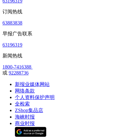
63196319
订阅热线
63883838
早报广告联系
63196319
新闻热线
1800-7416388
或
92288736
新报业媒体网站
网络条款
个人资料保护声明
全检索
ZShop集品店
海峡时报
商业时报