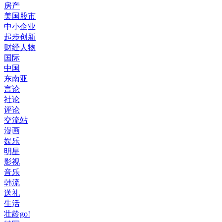
房产
美国股市
中小企业
起步创新
财经人物
国际
中国
东南亚
言论
社论
评论
交流站
漫画
娱乐
明星
影视
音乐
韩流
送礼
生活
壮龄go!