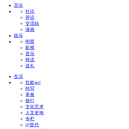
言论
社论
评论
交流站
漫画
娱乐
明星
影视
音乐
韩流
送礼
生活
壮龄go!
特写
美食
旅行
文化艺术
人文史地
专栏
@世代