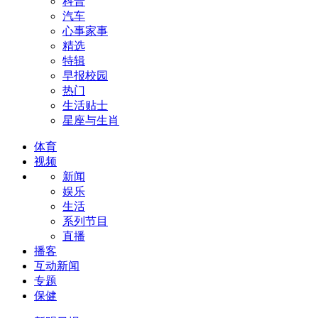
科普
汽车
心事家事
精选
特辑
早报校园
热门
生活贴士
星座与生肖
体育
视频
新闻
娱乐
生活
系列节目
直播
播客
互动新闻
专题
保健