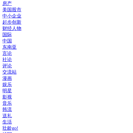
房产
美国股市
中小企业
起步创新
财经人物
国际
中国
东南亚
言论
社论
评论
交流站
漫画
娱乐
明星
影视
音乐
韩流
送礼
生活
壮龄go!