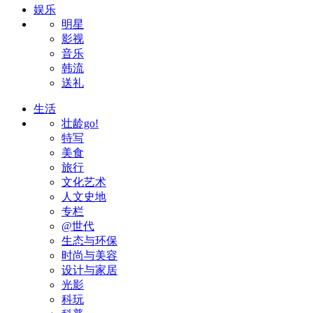
娱乐
明星
影视
音乐
韩流
送礼
生活
壮龄go!
特写
美食
旅行
文化艺术
人文史地
专栏
@世代
生态与环保
时尚与美容
设计与家居
光影
科玩