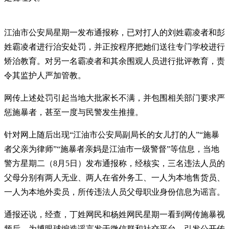
江油市公安局星期一发布通报称，已对打人的刘姓霸凌者和彭
姓霸凌者进行治安处罚，并正按程序把她们送往专门学校进行
矫治教育。对另一名霸凌者和其余围观人员进行批评教育，责
令其监护人严加管教。
网传上述处罚引起当地大批家长不满，并包围相关部门要求严
惩施暴者，甚至一度与民警发生推撞。
针对网上随后出现“江油市公安局副局长的女儿打的人”“施暴
者父亲为律师”“施暴者亲妈是江油市一级警督”等信息，当地
警方星期二（8月5日）发布通报称，经核实，三名违法人员的
父母分别有两人无业、两人在省外务工、一人为本地售货员、
一人为本地外卖员，所传违法人员父母职业身份信息为谣言。
通报还说，经查，丁姓网民和杨姓网民星期一看到网传施暴视
频后，为博眼球编造谣言发于微信群和社交平台，引发公开传