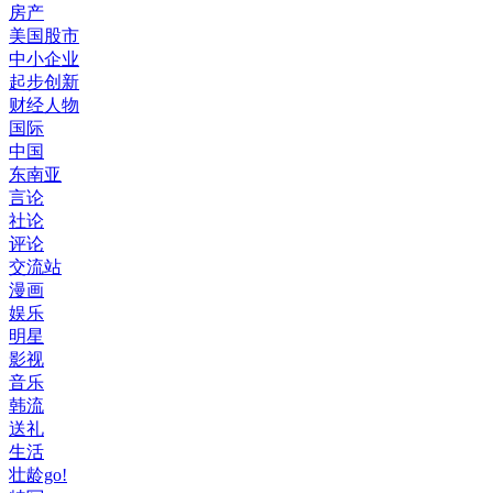
房产
美国股市
中小企业
起步创新
财经人物
国际
中国
东南亚
言论
社论
评论
交流站
漫画
娱乐
明星
影视
音乐
韩流
送礼
生活
壮龄go!