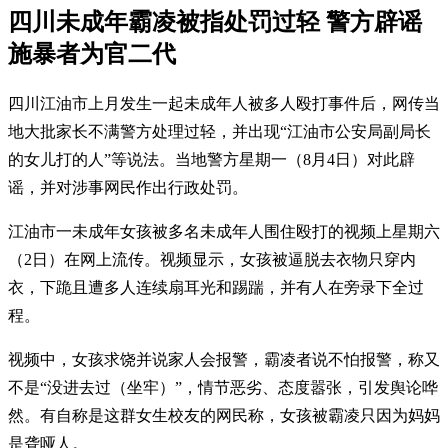
四川未成年霸凌被指处罚过轻 警方辟谣
施暴者为官二代
四川江油市上月发生一起未成年人被多人殴打事件后，网传当
地大批家长不满警方处理过轻，并出现“江油市公安局副局长
的女儿打的人”等说法。当地警方星期一（8月4日）对此辟
谣，并对涉事网民作出行政处罚。
江油市一未成年女孩被多名未成年人围住殴打的视频上星期六
（2日）在网上流传。视频显示，女孩被逼脱去衣物只穿内
衣，下跪且遭多人连续扇耳光和踢踹，并有人在旁录下全过
程。
视频中，女孩求饶并说家人会报警，霸凌者说不怕报警，称又
不是“没进去过（坐牢）”，情节恶劣、态度嚣张，引发舆论哗
然。有自称是这群女生校友的网民称，女孩被霸凌只因为妈妈
是聋哑人。