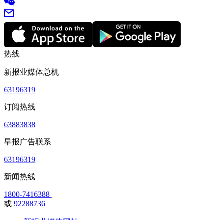
热线
新报业媒体总机
63196319
订阅热线
63883838
早报广告联系
63196319
新闻热线
1800-7416388
或
92288736