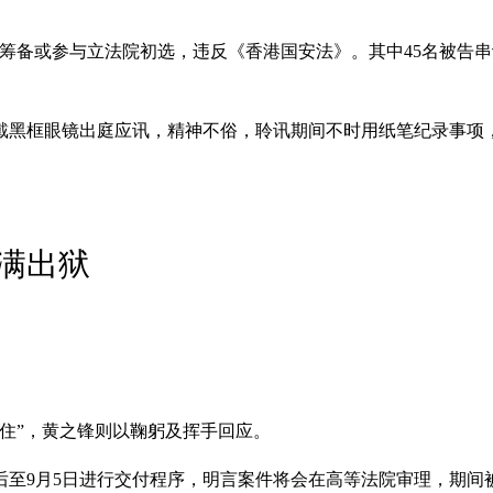
被指筹备或参与立法院初选，违反《香港国安法》。其中45名被告
、戴黑框眼镜出庭应讯，精神不俗，聆讯期间不时用纸笔纪录事项
满出狱
撑住”，黄之锋则以鞠躬及挥手回应。
后至9月5日进行交付程序，明言案件将会在高等法院审理，期间