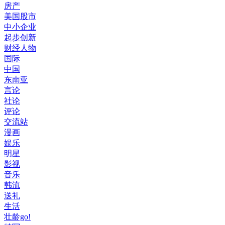
房产
美国股市
中小企业
起步创新
财经人物
国际
中国
东南亚
言论
社论
评论
交流站
漫画
娱乐
明星
影视
音乐
韩流
送礼
生活
壮龄go!