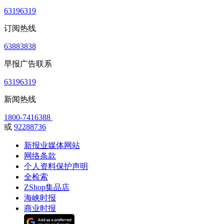
63196319
订阅热线
63883838
早报广告联系
63196319
新闻热线
1800-7416388
或
92288736
新报业媒体网站
网络条款
个人资料保护声明
全检索
ZShop集品店
海峡时报
商业时报