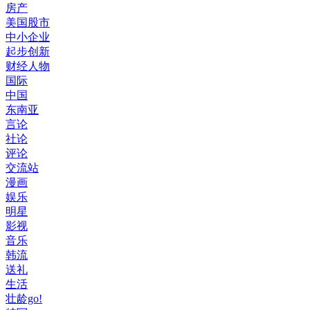
房产
美国股市
中小企业
起步创新
财经人物
国际
中国
东南亚
言论
社论
评论
交流站
漫画
娱乐
明星
影视
音乐
韩流
送礼
生活
壮龄go!