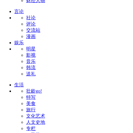
财经人物
言论
社论
评论
交流站
漫画
娱乐
明星
影视
音乐
韩流
送礼
生活
壮龄go!
特写
美食
旅行
文化艺术
人文史地
专栏