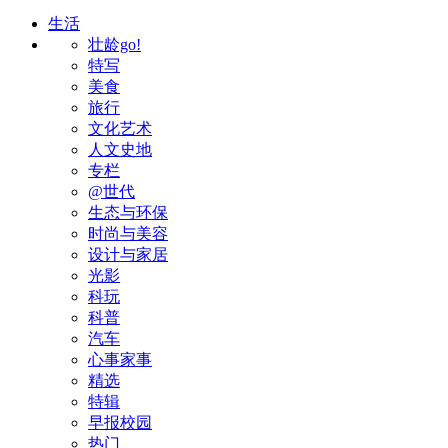
生活
壮龄go!
特写
美食
旅行
文化艺术
人文史地
专栏
@世代
生态与环保
时尚与美容
设计与家居
光影
科玩
科普
汽车
心事家事
精选
特辑
早报校园
热门