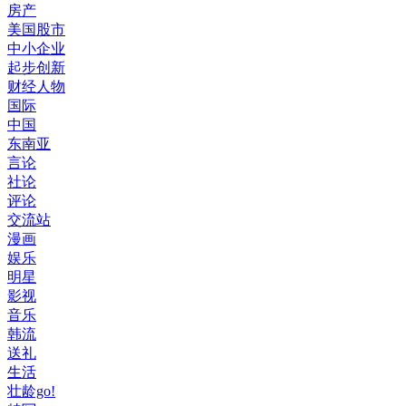
房产
美国股市
中小企业
起步创新
财经人物
国际
中国
东南亚
言论
社论
评论
交流站
漫画
娱乐
明星
影视
音乐
韩流
送礼
生活
壮龄go!