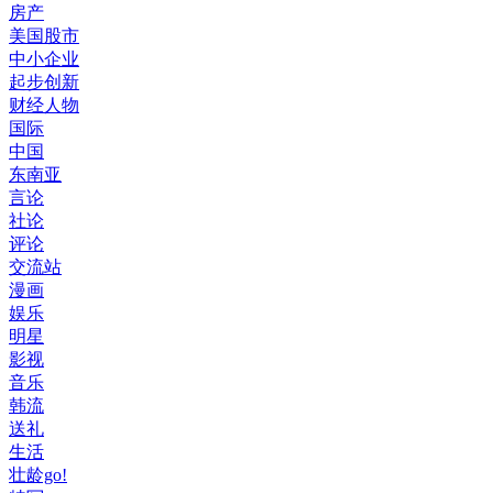
房产
美国股市
中小企业
起步创新
财经人物
国际
中国
东南亚
言论
社论
评论
交流站
漫画
娱乐
明星
影视
音乐
韩流
送礼
生活
壮龄go!