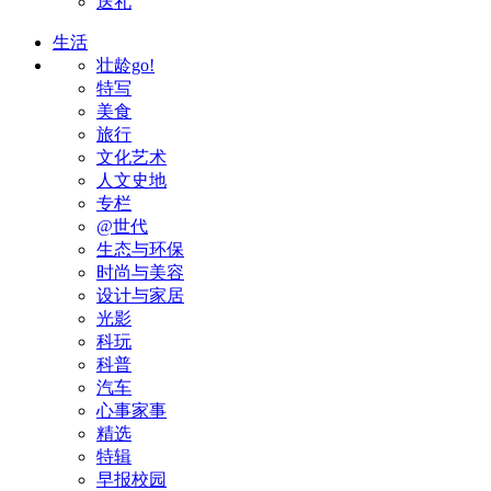
送礼
生活
壮龄go!
特写
美食
旅行
文化艺术
人文史地
专栏
@世代
生态与环保
时尚与美容
设计与家居
光影
科玩
科普
汽车
心事家事
精选
特辑
早报校园