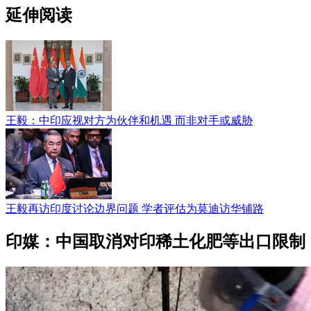
延伸阅读
王毅：中印应视对方为伙伴和机遇 而非对手或威胁
王毅再访印度讨论边界问题 学者评估为莫迪访华铺路
印媒：中国取消对印稀土化肥等出口限制