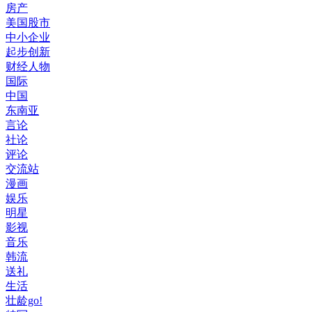
房产
美国股市
中小企业
起步创新
财经人物
国际
中国
东南亚
言论
社论
评论
交流站
漫画
娱乐
明星
影视
音乐
韩流
送礼
生活
壮龄go!