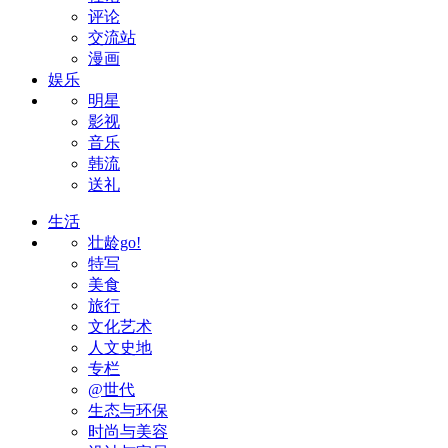
评论
交流站
漫画
娱乐
明星
影视
音乐
韩流
送礼
生活
壮龄go!
特写
美食
旅行
文化艺术
人文史地
专栏
@世代
生态与环保
时尚与美容