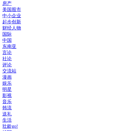
房产
美国股市
中小企业
起步创新
财经人物
国际
中国
东南亚
言论
社论
评论
交流站
漫画
娱乐
明星
影视
音乐
韩流
送礼
生活
壮龄go!