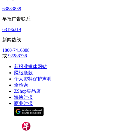
63883838
早报广告联系
63196319
新闻热线
1800-7416388
或
92288736
新报业媒体网站
网络条款
个人资料保护声明
全检索
ZShop集品店
海峡时报
商业时报