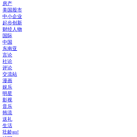
房产
美国股市
中小企业
起步创新
财经人物
国际
中国
东南亚
言论
社论
评论
交流站
漫画
娱乐
明星
影视
音乐
韩流
送礼
生活
壮龄go!