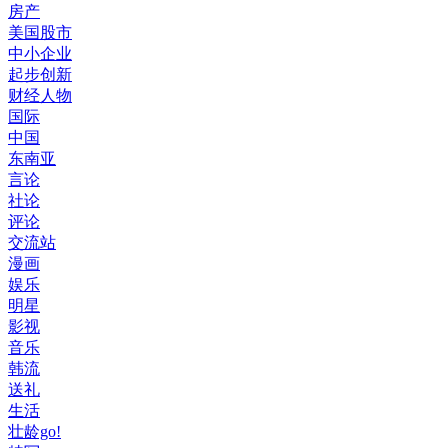
房产
美国股市
中小企业
起步创新
财经人物
国际
中国
东南亚
言论
社论
评论
交流站
漫画
娱乐
明星
影视
音乐
韩流
送礼
生活
壮龄go!