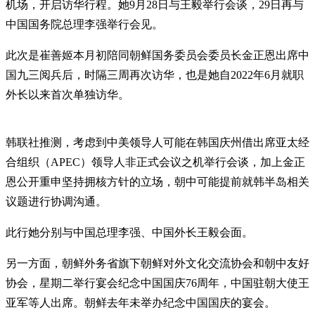
机场，开启访华行程。她9月28日与王毅举行会谈，29日再与
中国国务院总理李强举行会见。
此次是崔善姬本月初陪同朝鲜国务委员会委员长金正恩出席中
国九三阅兵后，时隔三周再次访华，也是她自2022年6月就职
外长以来首次单独访华。
韩联社推测，考虑到中美领导人可能在韩国庆州借出席亚太经
合组织（APEC）领导人非正式会议之机举行会谈，加上金正
恩公开重申坚持拥核方针的立场，朝中可能提前就韩半岛相关
议题进行协调沟通。
此行她分别与中国总理李强、中国外长王毅会面。
另一方面，朝鲜外务省旗下朝鲜对外文化交流协会和朝中友好
协会，星期二举行宴会纪念中国国庆76周年，中国驻朝大使王
亚军等人出席。朝鲜去年未举办纪念中国国庆的宴会。