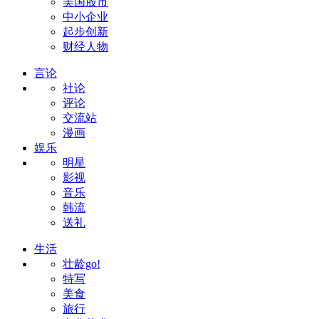
美国股市
中小企业
起步创新
财经人物
言论
社论
评论
交流站
漫画
娱乐
明星
影视
音乐
韩流
送礼
生活
壮龄go!
特写
美食
旅行