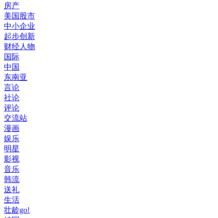
房产
美国股市
中小企业
起步创新
财经人物
国际
中国
东南亚
言论
社论
评论
交流站
漫画
娱乐
明星
影视
音乐
韩流
送礼
生活
壮龄go!