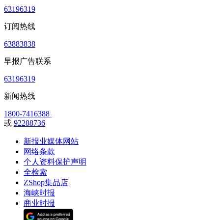
63196319
订阅热线
63883838
早报广告联系
63196319
新闻热线
1800-7416388
或
92288736
新报业媒体网站
网络条款
个人资料保护声明
全检索
ZShop集品店
海峡时报
商业时报