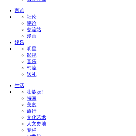
言论
社论
评论
交流站
漫画
娱乐
明星
影视
音乐
韩流
送礼
生活
壮龄go!
特写
美食
旅行
文化艺术
人文史地
专栏