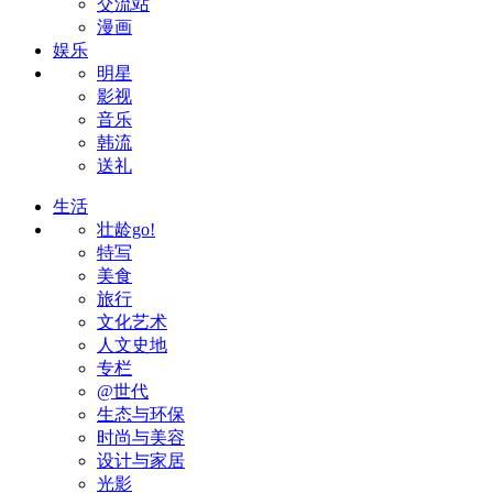
交流站
漫画
娱乐
明星
影视
音乐
韩流
送礼
生活
壮龄go!
特写
美食
旅行
文化艺术
人文史地
专栏
@世代
生态与环保
时尚与美容
设计与家居
光影