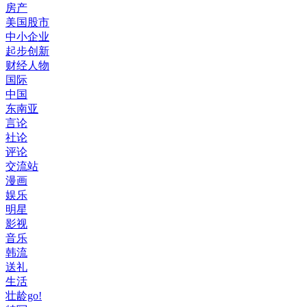
房产
美国股市
中小企业
起步创新
财经人物
国际
中国
东南亚
言论
社论
评论
交流站
漫画
娱乐
明星
影视
音乐
韩流
送礼
生活
壮龄go!