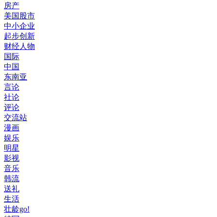
房产
美国股市
中小企业
起步创新
财经人物
国际
中国
东南亚
言论
社论
评论
交流站
漫画
娱乐
明星
影视
音乐
韩流
送礼
生活
壮龄go!