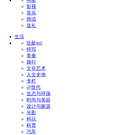
明星
影视
音乐
韩流
送礼
生活
壮龄go!
特写
美食
旅行
文化艺术
人文史地
专栏
@世代
生态与环保
时尚与美容
设计与家居
光影
科玩
科普
汽车