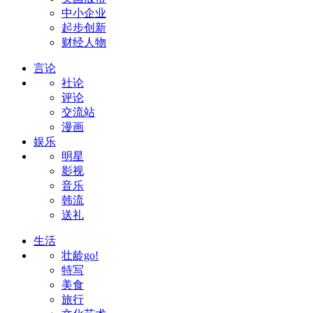
中小企业
起步创新
财经人物
言论
社论
评论
交流站
漫画
娱乐
明星
影视
音乐
韩流
送礼
生活
壮龄go!
特写
美食
旅行