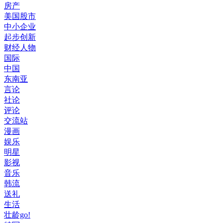
房产
美国股市
中小企业
起步创新
财经人物
国际
中国
东南亚
言论
社论
评论
交流站
漫画
娱乐
明星
影视
音乐
韩流
送礼
生活
壮龄go!