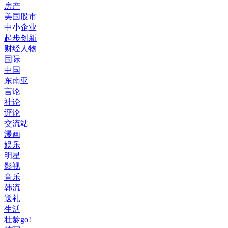
房产
美国股市
中小企业
起步创新
财经人物
国际
中国
东南亚
言论
社论
评论
交流站
漫画
娱乐
明星
影视
音乐
韩流
送礼
生活
壮龄go!