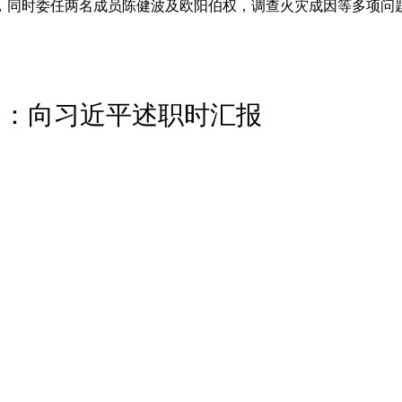
，同时委任两名成员陈健波及欧阳伯权，调查火灾成因等多项问
超：向习近平述职时汇报