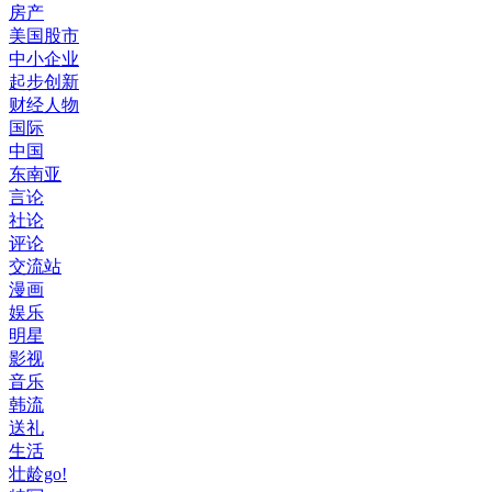
房产
美国股市
中小企业
起步创新
财经人物
国际
中国
东南亚
言论
社论
评论
交流站
漫画
娱乐
明星
影视
音乐
韩流
送礼
生活
壮龄go!