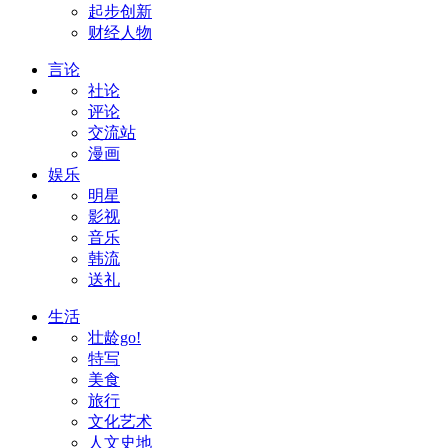
起步创新
财经人物
言论
社论
评论
交流站
漫画
娱乐
明星
影视
音乐
韩流
送礼
生活
壮龄go!
特写
美食
旅行
文化艺术
人文史地