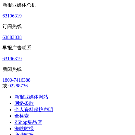
新报业媒体总机
63196319
订阅热线
63883838
早报广告联系
63196319
新闻热线
1800-7416388
或
92288736
新报业媒体网站
网络条款
个人资料保护声明
全检索
ZShop集品店
海峡时报
商业时报