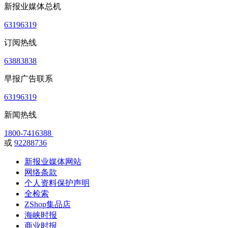
新报业媒体总机
63196319
订阅热线
63883838
早报广告联系
63196319
新闻热线
1800-7416388
或
92288736
新报业媒体网站
网络条款
个人资料保护声明
全检索
ZShop集品店
海峡时报
商业时报