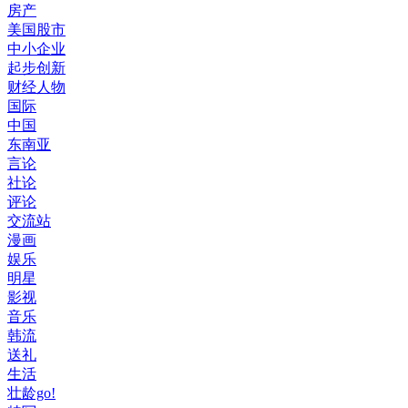
房产
美国股市
中小企业
起步创新
财经人物
国际
中国
东南亚
言论
社论
评论
交流站
漫画
娱乐
明星
影视
音乐
韩流
送礼
生活
壮龄go!