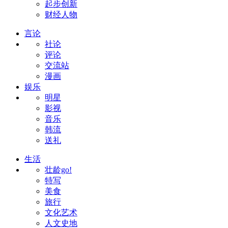
起步创新
财经人物
言论
社论
评论
交流站
漫画
娱乐
明星
影视
音乐
韩流
送礼
生活
壮龄go!
特写
美食
旅行
文化艺术
人文史地