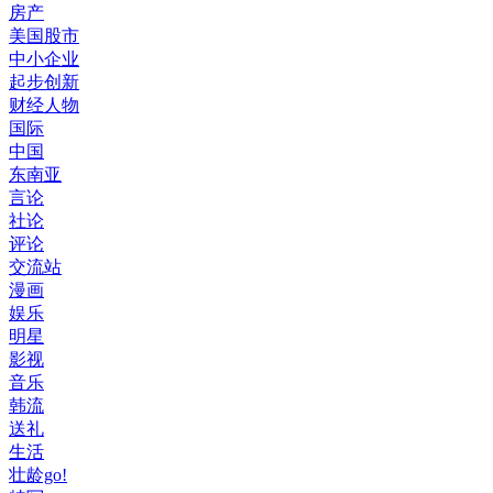
房产
美国股市
中小企业
起步创新
财经人物
国际
中国
东南亚
言论
社论
评论
交流站
漫画
娱乐
明星
影视
音乐
韩流
送礼
生活
壮龄go!