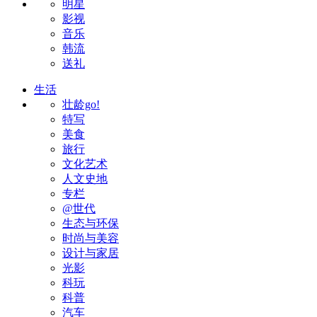
明星
影视
音乐
韩流
送礼
生活
壮龄go!
特写
美食
旅行
文化艺术
人文史地
专栏
@世代
生态与环保
时尚与美容
设计与家居
光影
科玩
科普
汽车