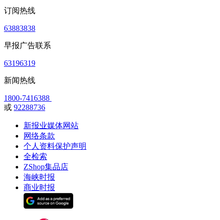
订阅热线
63883838
早报广告联系
63196319
新闻热线
1800-7416388
或
92288736
新报业媒体网站
网络条款
个人资料保护声明
全检索
ZShop集品店
海峡时报
商业时报