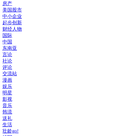
房产
美国股市
中小企业
起步创新
财经人物
国际
中国
东南亚
言论
社论
评论
交流站
漫画
娱乐
明星
影视
音乐
韩流
送礼
生活
壮龄go!