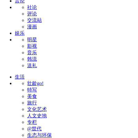
言论
社论
评论
交流站
漫画
娱乐
明星
影视
音乐
韩流
送礼
生活
壮龄go!
特写
美食
旅行
文化艺术
人文史地
专栏
@世代
生态与环保