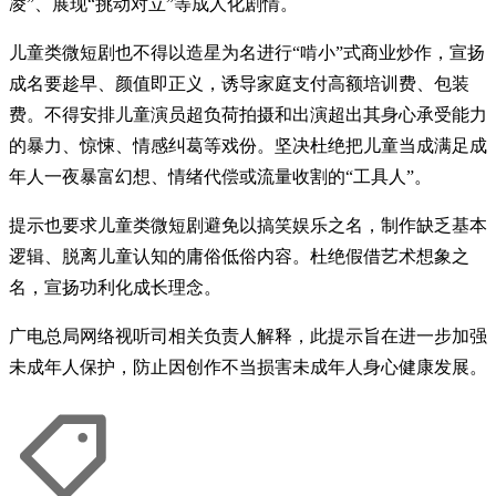
凌”、展现“挑动对立”等成人化剧情。
儿童类微短剧也不得以造星为名进行“啃小”式商业炒作，宣扬
成名要趁早、颜值即正义，诱导家庭支付高额培训费、包装
费。不得安排儿童演员超负荷拍摄和出演超出其身心承受能力
的暴力、惊悚、情感纠葛等戏份。坚决杜绝把儿童当成满足成
年人一夜暴富幻想、情绪代偿或流量收割的“工具人”。
提示也要求儿童类微短剧避免以搞笑娱乐之名，制作缺乏基本
逻辑、脱离儿童认知的庸俗低俗内容。杜绝假借艺术想象之
名，宣扬功利化成长理念。
广电总局网络视听司相关负责人解释，此提示旨在进一步加强
未成年人保护，防止因创作不当损害未成年人身心健康发展。