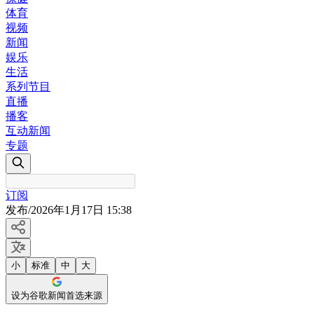
体育
视频
新闻
娱乐
生活
系列节目
直播
播客
互动新闻
专题
订阅
发布
/
2026年1月17日 15:38
小
标准
中
大
设为谷歌新闻首选来源