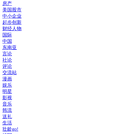
房产
美国股市
中小企业
起步创新
财经人物
国际
中国
东南亚
言论
社论
评论
交流站
漫画
娱乐
明星
影视
音乐
韩流
送礼
生活
壮龄go!