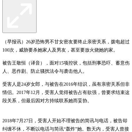
（早报讯）26岁恐怖男不甘女密友要终止亲密关系，拨电超过
100次，威胁要杀她家人及男友，甚至要放火烧她的家。
被告王敬恒（译音），面对15项控状，包括刑事恐吓、蓄意伤
人、恶作剧、防止骚扰法令与袭击他人。
受害人是24岁女郎，与被告在2016年结识，虽有亲密关系但非
情侣。2017年12月，受害人觉得被告占有欲强，曾要求结束这
段关系，但最后因对方持续联系她而妥协。
2018年7月27日，受害人开始不理被告的简讯与电话，被告却
纠缠不休，不断以电话与简讯“轰炸”她。数天内，受害人曾接