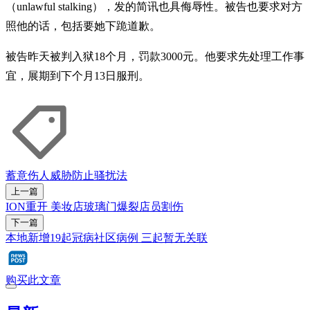
（unlawful stalking），发的简讯也具侮辱性。被告也要求对方
照他的话，包括要她下跪道歉。
被告昨天被判入狱18个月，罚款3000元。他要求先处理工作事
宜，展期到下个月13日服刑。
蓄意伤人
威胁
防止骚扰法
上一篇
ION重开 美妆店玻璃门爆裂店员割伤
下一篇
本地新增19起冠病社区病例 三起暂无关联
购买此文章