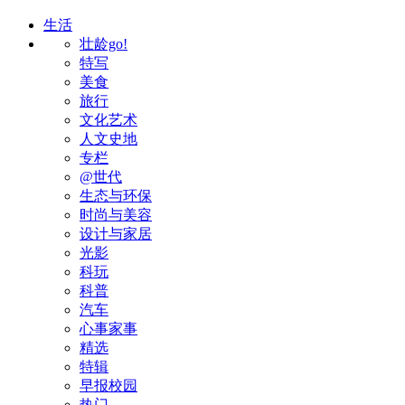
生活
壮龄go!
特写
美食
旅行
文化艺术
人文史地
专栏
@世代
生态与环保
时尚与美容
设计与家居
光影
科玩
科普
汽车
心事家事
精选
特辑
早报校园
热门