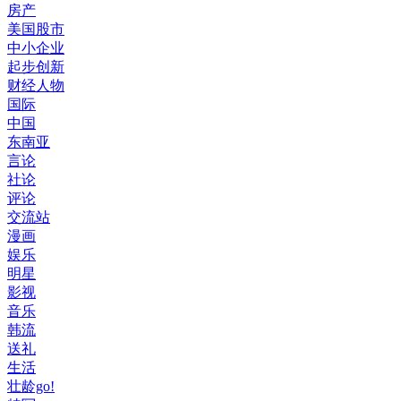
房产
美国股市
中小企业
起步创新
财经人物
国际
中国
东南亚
言论
社论
评论
交流站
漫画
娱乐
明星
影视
音乐
韩流
送礼
生活
壮龄go!