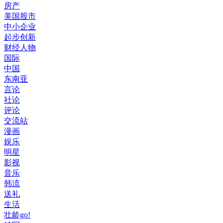
房产
美国股市
中小企业
起步创新
财经人物
国际
中国
东南亚
言论
社论
评论
交流站
漫画
娱乐
明星
影视
音乐
韩流
送礼
生活
壮龄go!