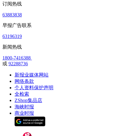
订阅热线
63883838
早报广告联系
63196319
新闻热线
1800-7416388
或
92288736
新报业媒体网站
网络条款
个人资料保护声明
全检索
ZShop集品店
海峡时报
商业时报