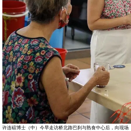
许连碹博士（中）今早走访桥北路巴刹与熟食中心后，向现场