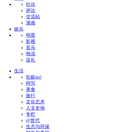
社论
评论
交流站
漫画
娱乐
明星
影视
音乐
韩流
送礼
生活
壮龄go!
特写
美食
旅行
文化艺术
人文史地
专栏
@世代
生态与环保