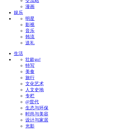
交流站
漫画
娱乐
明星
影视
音乐
韩流
送礼
生活
壮龄go!
特写
美食
旅行
文化艺术
人文史地
专栏
@世代
生态与环保
时尚与美容
设计与家居
光影