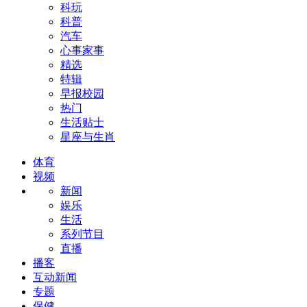
科玩
科普
汽车
心事家事
精选
特辑
早报校园
热门
生活贴士
星座与生肖
体育
视频
新闻
娱乐
生活
系列节目
直播
播客
互动新闻
专题
保健