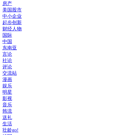
房产
美国股市
中小企业
起步创新
财经人物
国际
中国
东南亚
言论
社论
评论
交流站
漫画
娱乐
明星
影视
音乐
韩流
送礼
生活
壮龄go!