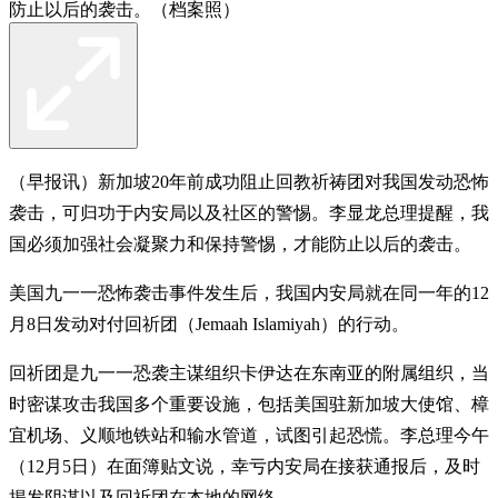
防止以后的袭击。（档案照）
（早报讯）新加坡20年前成功阻止回教祈祷团对我国发动恐怖
袭击，可归功于内安局以及社区的警惕。李显龙总理提醒，我
国必须加强社会凝聚力和保持警惕，才能防止以后的袭击。
美国九一一恐怖袭击事件发生后，我国内安局就在同一年的12
月8日发动对付回祈团（Jemaah Islamiyah）的行动。
回祈团是九一一恐袭主谋组织卡伊达在东南亚的附属组织，当
时密谋攻击我国多个重要设施，包括美国驻新加坡大使馆、樟
宜机场、义顺地铁站和输水管道，试图引起恐慌。李总理今午
（12月5日）在面簿贴文说，幸亏内安局在接获通报后，及时
揭发阴谋以及回祈团在本地的网络。