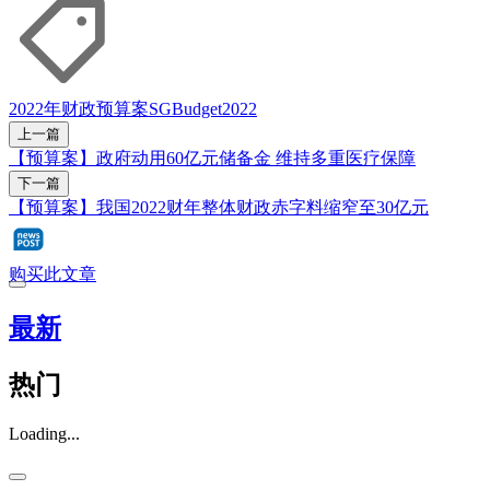
2022年财政预算案
SGBudget2022
上一篇
【预算案】政府动用60亿元储备金 维持多重医疗保障
下一篇
【预算案】我国2022财年整体财政赤字料缩窄至30亿元
购买此文章
最新
热门
Loading...