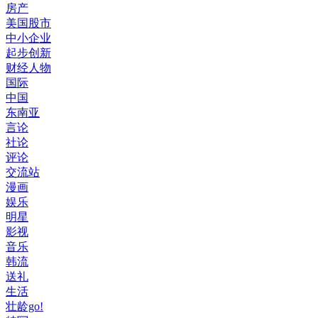
房产
美国股市
中小企业
起步创新
财经人物
国际
中国
东南亚
言论
社论
评论
交流站
漫画
娱乐
明星
影视
音乐
韩流
送礼
生活
壮龄go!