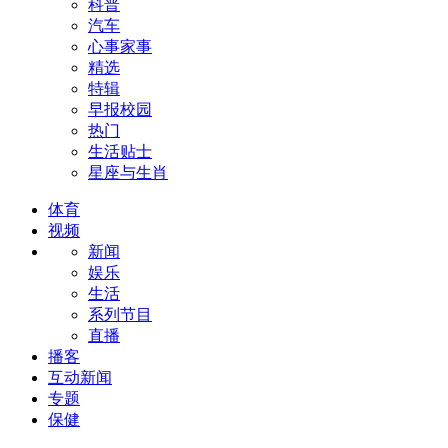
科普
汽车
心事家事
精选
特辑
早报校园
热门
生活贴士
星座与生肖
体育
视频
新闻
娱乐
生活
系列节目
直播
播客
互动新闻
专题
保健