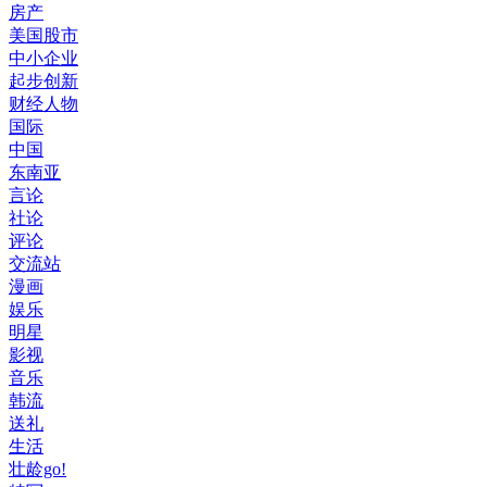
房产
美国股市
中小企业
起步创新
财经人物
国际
中国
东南亚
言论
社论
评论
交流站
漫画
娱乐
明星
影视
音乐
韩流
送礼
生活
壮龄go!