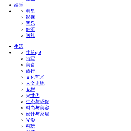
娱乐
明星
影视
音乐
韩流
送礼
生活
壮龄go!
特写
美食
旅行
文化艺术
人文史地
专栏
@世代
生态与环保
时尚与美容
设计与家居
光影
科玩