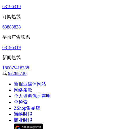
63196319
订阅热线
63883838
早报广告联系
63196319
新闻热线
1800-7416388
或
92288736
新报业媒体网站
网络条款
个人资料保护声明
全检索
ZShop集品店
海峡时报
商业时报