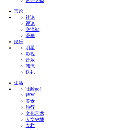
财经人物
言论
社论
评论
交流站
漫画
娱乐
明星
影视
音乐
韩流
送礼
生活
壮龄go!
特写
美食
旅行
文化艺术
人文史地
专栏