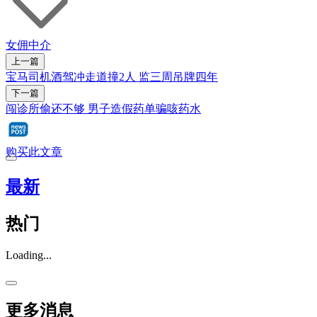
女佣中介
上一篇
宝马司机酒驾冲走道撞2人 监三周吊牌四年
下一篇
闯诊所偷还不够 男子造假药单骗咳药水
购买此文章
最新
热门
Loading...
更多消息