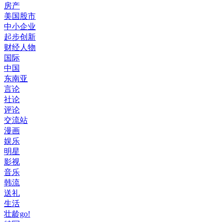
房产
美国股市
中小企业
起步创新
财经人物
国际
中国
东南亚
言论
社论
评论
交流站
漫画
娱乐
明星
影视
音乐
韩流
送礼
生活
壮龄go!