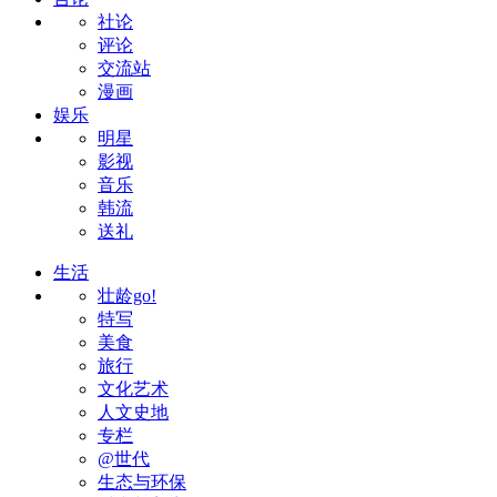
社论
评论
交流站
漫画
娱乐
明星
影视
音乐
韩流
送礼
生活
壮龄go!
特写
美食
旅行
文化艺术
人文史地
专栏
@世代
生态与环保