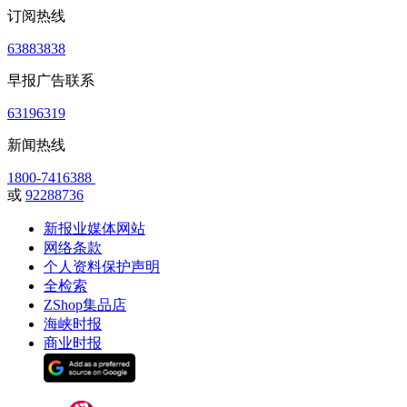
订阅热线
63883838
早报广告联系
63196319
新闻热线
1800-7416388
或
92288736
新报业媒体网站
网络条款
个人资料保护声明
全检索
ZShop集品店
海峡时报
商业时报