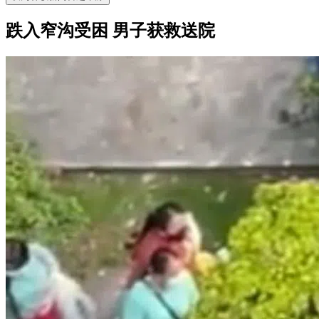
跌入窄沟受困 男子获救送院