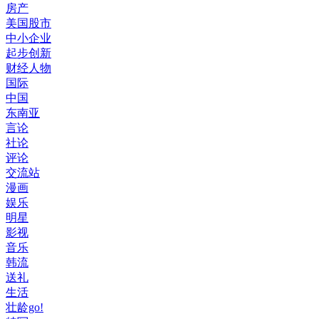
房产
美国股市
中小企业
起步创新
财经人物
国际
中国
东南亚
言论
社论
评论
交流站
漫画
娱乐
明星
影视
音乐
韩流
送礼
生活
壮龄go!