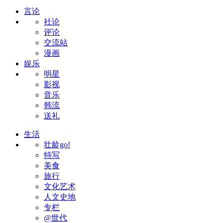
言论
社论
评论
交流站
漫画
娱乐
明星
影视
音乐
韩流
送礼
生活
壮龄go!
特写
美食
旅行
文化艺术
人文史地
专栏
@世代