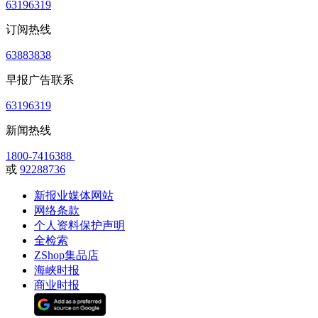
63196319
订阅热线
63883838
早报广告联系
63196319
新闻热线
1800-7416388
或
92288736
新报业媒体网站
网络条款
个人资料保护声明
全检索
ZShop集品店
海峡时报
商业时报