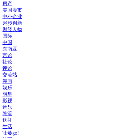
房产
美国股市
中小企业
起步创新
财经人物
国际
中国
东南亚
言论
社论
评论
交流站
漫画
娱乐
明星
影视
音乐
韩流
送礼
生活
壮龄go!