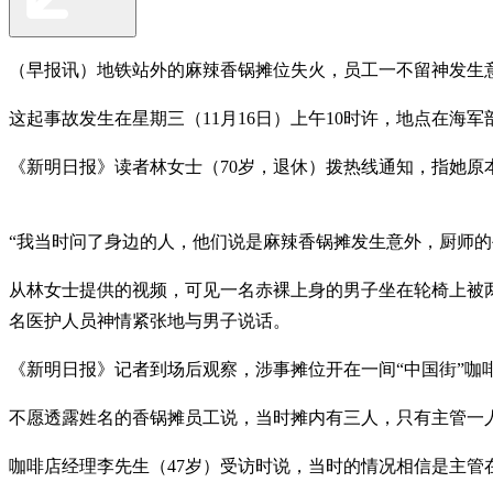
（早报讯）地铁站外的麻辣香锅摊位失火，员工一不留神发生
这起事故发生在星期三（11月16日）上午10时许，地点在海军
《新明日报》读者林女士（70岁，退休）拨热线通知，指她
“我当时问了身边的人，他们说是麻辣香锅摊发生意外，厨师的
从林女士提供的视频，可见一名赤裸上身的男子坐在轮椅上被
名医护人员神情紧张地与男子说话。
《新明日报》记者到场后观察，涉事摊位开在一间“中国街”咖
不愿透露姓名的香锅摊员工说，当时摊内有三人，只有主管一人
咖啡店经理李先生（47岁）受访时说，当时的情况相信是主