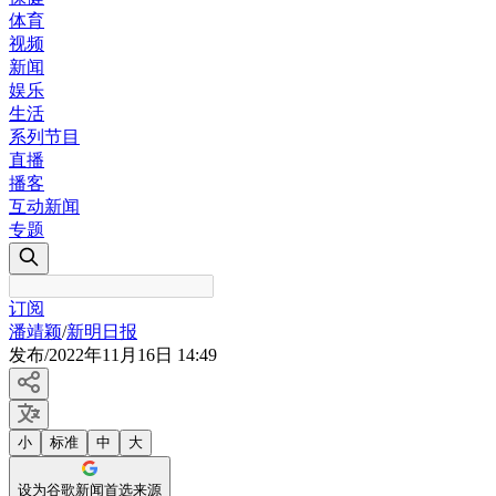
体育
视频
新闻
娱乐
生活
系列节目
直播
播客
互动新闻
专题
订阅
潘靖颖
/
新明日报
发布
/
2022年11月16日 14:49
小
标准
中
大
设为谷歌新闻首选来源