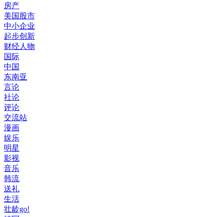
房产
美国股市
中小企业
起步创新
财经人物
国际
中国
东南亚
言论
社论
评论
交流站
漫画
娱乐
明星
影视
音乐
韩流
送礼
生活
壮龄go!