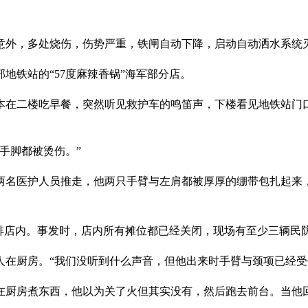
意外，多处烧伤，伤势严重，铁闸自动下降，启动自动洒水系统
部地铁站的“57度麻辣香锅”海军部分店。
原本在二楼吃早餐，突然听见救护车的鸣笛声，下楼看见地铁站门
手脚都被烫伤。”
两名医护人员推走，他两只手臂与左肩都被厚厚的绷带包扎起来
啡店内。事发时，店内所有摊位都已经关闭，现场有至少三辆民
在厨房。“我们没听到什么声音，但他出来时手臂与颈项已经受
管在厨房煮东西，他以为关了火但其实没有，然后跑去前台。当他