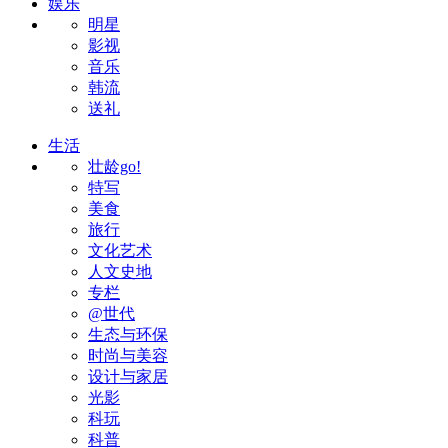
娱乐
明星
影视
音乐
韩流
送礼
生活
壮龄go!
特写
美食
旅行
文化艺术
人文史地
专栏
@世代
生态与环保
时尚与美容
设计与家居
光影
科玩
科普