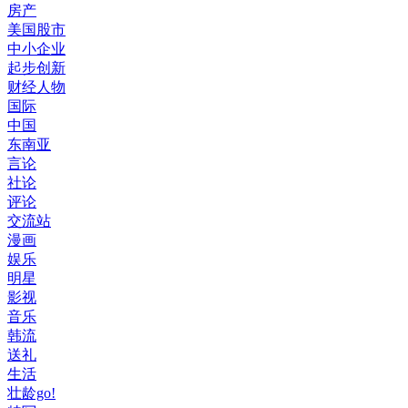
房产
美国股市
中小企业
起步创新
财经人物
国际
中国
东南亚
言论
社论
评论
交流站
漫画
娱乐
明星
影视
音乐
韩流
送礼
生活
壮龄go!