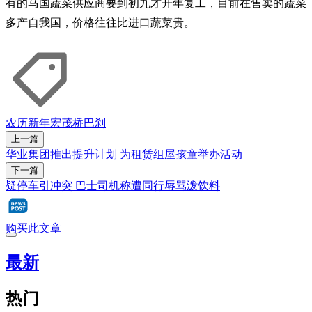
有的马国蔬菜供应商要到初九才开年复工，目前在售卖的蔬菜
多产自我国，价格往往比进口蔬菜贵。
农历新年
宏茂桥
巴刹
上一篇
华业集团推出提升计划 为租赁组屋孩童举办活动
下一篇
疑停车引冲突 巴士司机称遭同行辱骂泼饮料
购买此文章
最新
热门