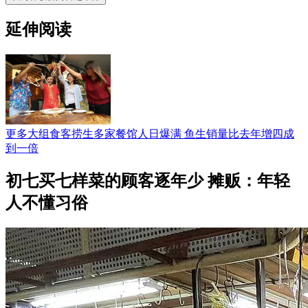
延伸阅读
更多大组食客捞生多家餐馆人日爆满 鱼生销量比去年增四成
到一倍
初七买七样菜的顾客逐年少 摊贩：年轻
人不懂习俗