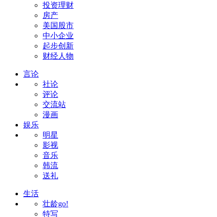
投资理财
房产
美国股市
中小企业
起步创新
财经人物
言论
社论
评论
交流站
漫画
娱乐
明星
影视
音乐
韩流
送礼
生活
壮龄go!
特写