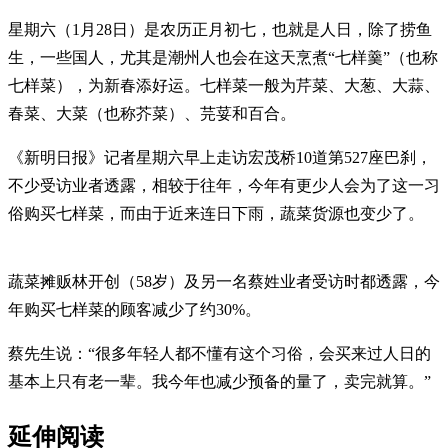
星期六（1月28日）是农历正月初七，也就是人日，除了捞鱼
生，一些国人，尤其是潮州人也会在这天烹煮“七样羹”（也称
七样菜），为新春添好运。七样菜一般为芹菜、大葱、大蒜、
春菜、大菜（也称芥菜）、芫荽和百合。
《新明日报》记者星期六早上走访宏茂桥10道第527座巴刹，
不少受访业者透露，相较于往年，今年有更少人会为了这一习
俗购买七样菜，而由于近来连日下雨，蔬菜货源也变少了。
蔬菜摊贩林开创（58岁）及另一名蔡姓业者受访时都透露，今
年购买七样菜的顾客减少了约30%。
蔡先生说：“很多年轻人都不懂有这个习俗，会买来过人日的
基本上只有老一辈。我今年也减少预备的量了，卖完就算。”
延伸阅读