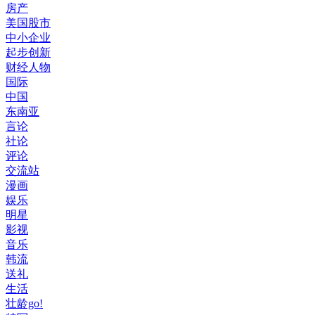
房产
美国股市
中小企业
起步创新
财经人物
国际
中国
东南亚
言论
社论
评论
交流站
漫画
娱乐
明星
影视
音乐
韩流
送礼
生活
壮龄go!