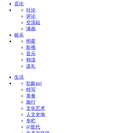
言论
社论
评论
交流站
漫画
娱乐
明星
影视
音乐
韩流
送礼
生活
壮龄go!
特写
美食
旅行
文化艺术
人文史地
专栏
@世代