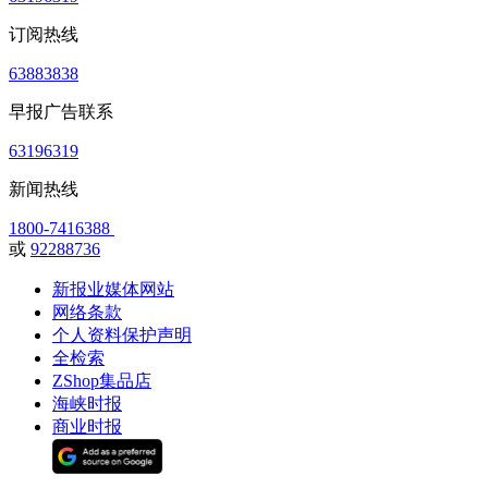
订阅热线
63883838
早报广告联系
63196319
新闻热线
1800-7416388
或
92288736
新报业媒体网站
网络条款
个人资料保护声明
全检索
ZShop集品店
海峡时报
商业时报