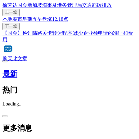
徐芳达
国会
新加坡海事及港务管理局
交通部
碳排放
上一篇
本地股市星期五早盘涨12.18点
下一篇
【国会】检讨陆路关卡转运程序 减少企业须申请的准证和费
用
购买此文章
最新
热门
Loading...
更多消息