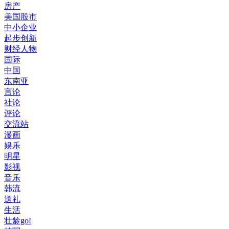
房产
美国股市
中小企业
起步创新
财经人物
国际
中国
东南亚
言论
社论
评论
交流站
漫画
娱乐
明星
影视
音乐
韩流
送礼
生活
壮龄go!